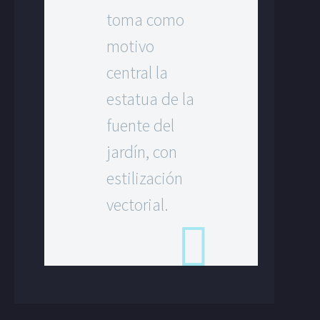
toma como
motivo
central la
estatua de la
fuente del
jardín, con
estilización
vectorial.