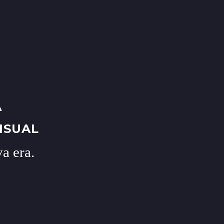
A
ISUAL
a era.